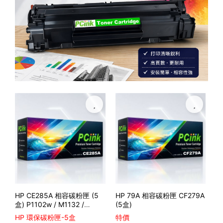
HP CE285A 相容碳粉匣 (5
HP 79A 相容碳粉匣 CF279A
HP
盒) P1102w / M1132 /
(5盒)
C
M1212nf
匣 (
HP 環保碳粉匣-5盒
特價
H
m