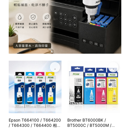
Epson T664100 / T664200
Brother BT6000BK /
HP
/ T664300 / T664400 相容
BT5000C / BT5000M /
G