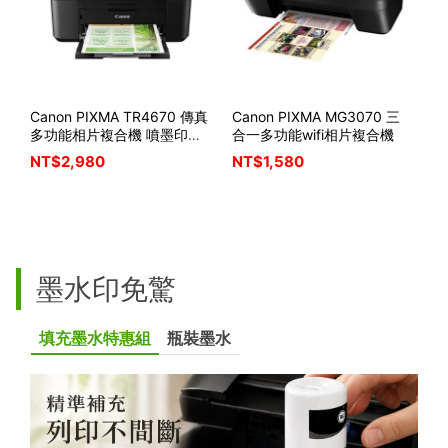
Canon PIXMA TR4670 傳真
Canon PIXMA MG3070 三
C
多功能相片複合機 噴墨印表
合一多功能wifi相片複合機
線
機
墨
NT$
2,980
NT$
1,580
N
墨水印免驚
填充墨水特惠組
瓶裝墨水