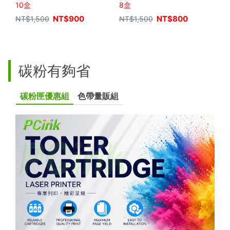
墨水 (10盒)
BT5000Y 相容墨水 (2組8
10盒
8盒
8
盒)
NT$
900
NT$
800
NT$
1,500
NT$
1,500
N
碳粉有夠省
碳粉匣優惠組
色帶量販組